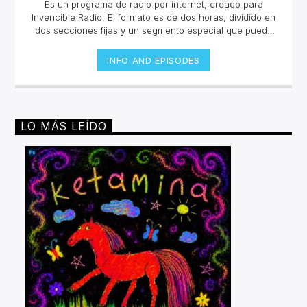
Es un programa de radio por internet, creado para
Invencible Radio. El formato es de dos horas, dividido en
dos secciones fijas y un segmento especial que puede
ser esporádico.Con una inclinación hacia la escena
neopsicodélica mundial, Flamante presenta nuevas
INFO AND EPISODES
exploraciones musicales (poco convencionales y
audaces) de la escena underground, sin dejar de lado
propuestas y sonidos de vanguardia de diferentes
épocas y estilos musicales.
LO MÁS LEÍDO