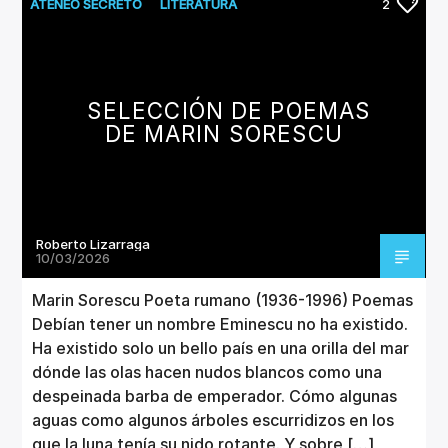
CANCIÓN ACTUAL
ATENEO SECRETO
LITERATURA
2
TÍTULO
ARTISTA
SELECCIÓN DE POEMAS
DE MARIN SORESCU
Invencible Radio
Roberto Lizarraga
10/03/2026
Marin Sorescu Poeta rumano (1936-1996) Poemas
Debían tener un nombre Eminescu no ha existido.
Ha existido solo un bello país en una orilla del mar
dónde las olas hacen nudos blancos como una
despeinada barba de emperador. Cómo algunas
aguas como algunos árboles escurridizos en los
que la luna tenía su nido rotante. Y sobre […]