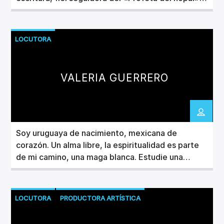
Rockdrigo González. Me laten los elotes, los
tacos de Don Panchito, amo la música y conocer a
la banda. Tengo una relación de amor-odio con la
LOCUTORA
ciudad de México, pero con la cámara […]
VALERIA GUERRERO
Soy uruguaya de nacimiento, mexicana de
corazón. Un alma libre, la espiritualidad es parte
de mi camino, una maga blanca. Estudie una
carrera humanística, melómana, amante de las
letras, sapiosexual, escritora salvaje, soy musa
del arte desnudo y del bondage, me dedico a
LOCUTORA
PRODUCTORA ARTÍSTICA
difundir arte, cultura y promover artistas y
proyectos emergentes independientes a través