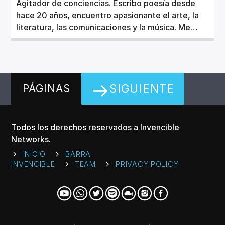
Agitador de conciencias. Escribo poesía desde
hace 20 años, encuentro apasionante el arte, la
literatura, las comunicaciones y la música. Me
clavé con la cultura hip hop y escribo artículos de
esta gran cultura urbana. Me gusta crear
proyectos como Invencible Networks, Háblame
de flow y Música para volar.
SIGUIENTE
PÁGINAS
Todos los derechos reservados a Invencible
Networks.
INICIO
BARRA
INVENCIBLE
TEAM
PRIVACY POLICY