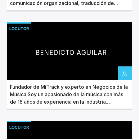
comunicación organizacional, traducción de
películas y podcasting. DJ ocasional bajo el
nombre de Monsieur Martial, también he
participado como promotor de conciertos de la
LOCUTOR
escena subterránea y neopsicodélica.
BENEDICTO AGUILAR
Fundador de MiTrack y experto en Negocios de la
Música.Soy un apasionado de la música con más
de 18 años de experiencia en la industria.
Comencé mi carrera en la
icónica
revista
IndieRocks!
, donde fui testigo del
crecimiento de la escena musical mexicana, y más
LOCUTOR
tarde lancé el sello discográfico
IndieRocks