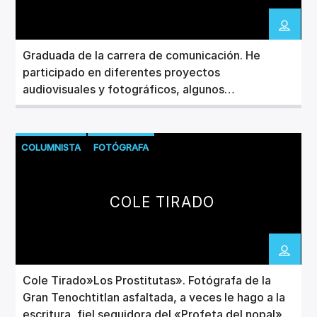
Graduada de la carrera de comunicación. He
participado en diferentes proyectos
audiovisuales y fotográficos, algunos
relacionados con el periodismo cultural.
Actualmente me dedico a escribir sobre música
desde el enfoque periodístico y literario. También
COLUMNISTA
FOTÓGRAFA
me gusta escribir cuentos, ficciones, ver películas
y el basquetbol.
COLE TIRADO
Cole Tirado»Los Prostitutas». Fotógrafa de la
Gran Tenochtitlan asfaltada, a veces le hago a la
escritura, fiel seguidora del «Profeta del nopal»