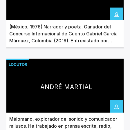
CANCIÓN ACTUAL
TÍTULO
ARTISTA
(México, 1976) Narrador y poeta. Ganador del
Concurso Internacional de Cuento Gabriel García
Márquez, Colombia (2019). Entrevistado por
Silvia Lemus en el programa “Tratos y retratos”
de Canal 22 (2022). En 2023 fue entrevistado en
Invencible Radio
un capítulo de la serie “La ciudad es mi letra”, de
LOCUTOR
Capital 21 TV. Incluido en la antología Puente y
[…]
ANDRÉ MARTIAL
Mélomano, explorador del sonido y comunicador
milusos. He trabajado en prensa escrita, radio,