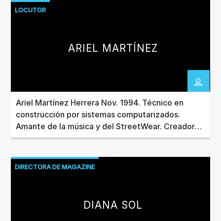
taller de poesia para el Ateneo Secreto.
Cuántica, biodescodificacion, lectura de Tarot
LOCUTOR
Egipcio y es terapeuta LNT (LA Nueva Terapia).
ARIEL MARTÍNEZ
Ariel Martínez Herrera Nov. 1994. Técnico en
construcción por sistemas computarizados.
Amante de la música y del StreetWear. Creador
de contenido en La mesa Larga. Creador y
diseñador de Nigrum mortem Mx. Proyectos
alternos Cyclecult
DIRECTORA DE MAGAZINE
DIANA SOL