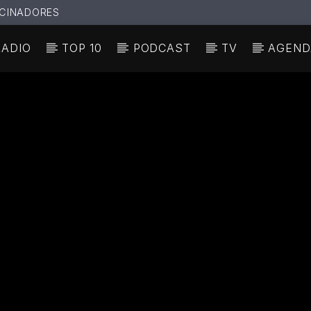
CINADORES
RADIO
TOP 10
PODCAST
TV
AGEND
N ACTUAL
ULO
TA