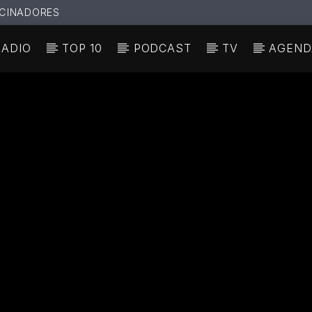
CINADORES
RADIO
TOP 10
PODCAST
TV
AGEND
N ACTUAL
ULO
TA