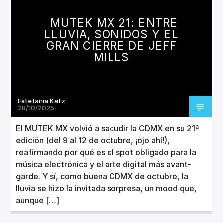
CANCIÓN ACTUAL
TÍTULO
MUTEK MX 21: ENTRE
ARTISTA
LLUVIA, SONIDOS Y EL
GRAN CIERRE DE JEFF
MILLS
Estefania Katz
Invencible Radio
28/10/2025
El MUTEK MX volvió a sacudir la CDMX en su 21ª
edición (del 9 al 12 de octubre, ¡ojo ahí!),
reafirmando por qué es el spot obligado para la
música electrónica y el arte digital más avant-
garde. Y sí, como buena CDMX de octubre, la
lluvia se hizo la invitada sorpresa, un mood que,
aunque […]