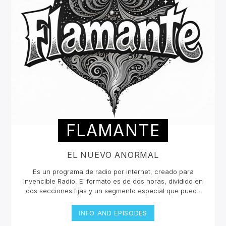
FLAMANTE
EL NUEVO ANORMAL
Es un programa de radio por internet, creado para
Invencible Radio. El formato es de dos horas, dividido en
dos secciones fijas y un segmento especial que puede
ser esporádico.Con una inclinación hacia la escena
neopsicodélica mundial, Flamante presenta nuevas
INFO AND EPISODES
exploraciones musicales (poco convencionales y