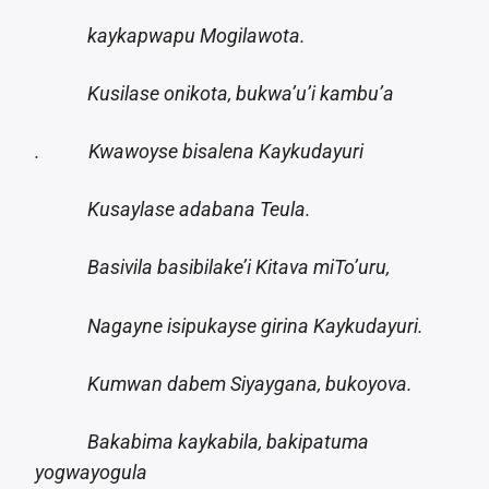
kaykapwapu Mogilawota.
Kusilase onikota, bukwa’u’i kambu’a
. Kwawoyse bisalena Kaykudayuri
Kusaylase adabana Teula.
Basivila basibilake’i Kitava miTo’uru,
Nagayne isipukayse girina Kaykudayuri.
Kumwan dabem Siyaygana, bukoyova.
Bakabima kaykabila, bakipatuma
yogwayogula