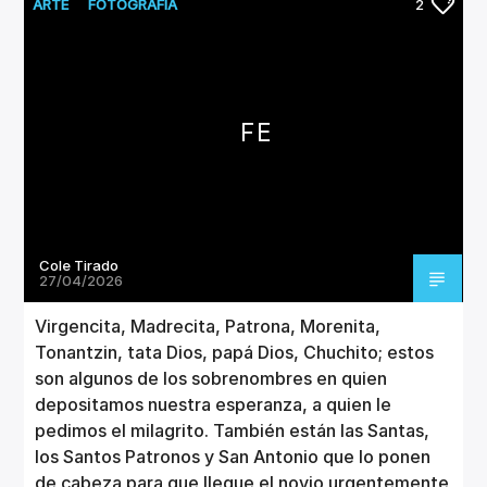
CANCIÓN ACTUAL
ARTE
FOTOGRAFÍA
2
TÍTULO
ARTISTA
FE
Invencible Radio
Cole Tirado
27/04/2026
Virgencita, Madrecita, Patrona, Morenita,
Tonantzin, tata Dios, papá Dios, Chuchito; estos
son algunos de los sobrenombres en quien
depositamos nuestra esperanza, a quien le
pedimos el milagrito. También están las Santas,
los Santos Patronos y San Antonio que lo ponen
de cabeza para que llegue el novio urgentemente