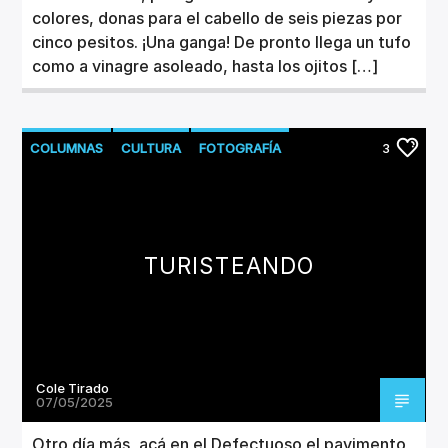
colores, donas para el cabello de seis piezas por
cinco pesitos. ¡Una ganga! De pronto llega un tufo
como a vinagre asoleado, hasta los ojitos […]
COLUMNAS
CULTURA
FOTOGRAFÍA
3
TURISTEANDO
Cole Tirado
07/05/2025
Otro día más, acá en el Defectuoso el pavimento