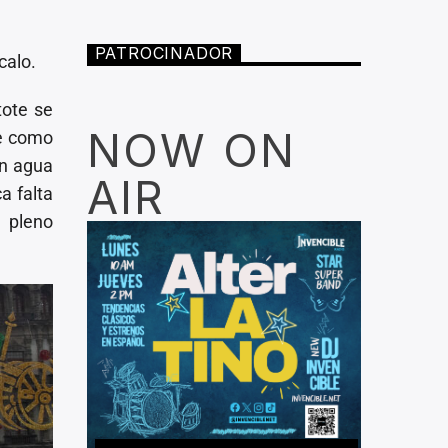
PATROCINADOR
calo.
tote se
NOW ON
te como
un agua
AIR
a falta
 pleno