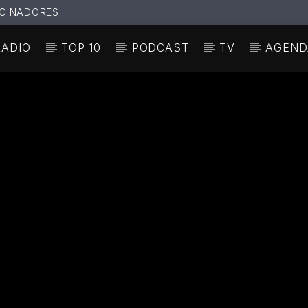
CINADORES
RADIO
TOP 10
PODCAST
TV
AGEND
N ACTUAL
ULO
TA