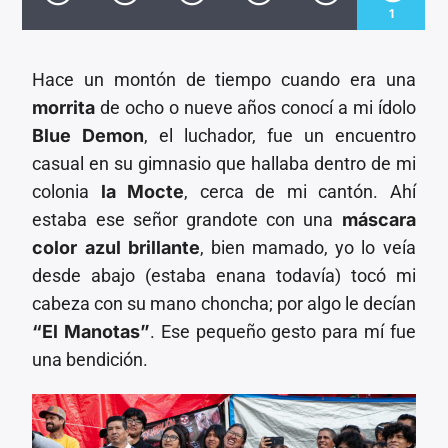
CANCIÓN ACTUAL
1
TÍTULO
ARTISTA
Hace un montón de tiempo cuando era una
morrita
de ocho o nueve años conocí a mi ídolo
Blue Demon
, el luchador, fue un encuentro
casual en su gimnasio que hallaba dentro de mi
colonia
la Mocte
, cerca de mi cantón. Ahí
Invencible Radio
estaba ese señor grandote con una
máscara
color azul brillante
, bien mamado, yo lo veía
desde abajo (estaba enana todavía) tocó mi
cabeza con su mano choncha; por algo le decían
“El Manotas”
. Ese pequeño gesto para mí fue
una bendición.