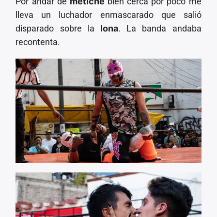
Por andar de
metiche
bien cerca por poco me
lleva un luchador enmascarado que salió
disparado sobre la
lona
. La banda andaba
recontenta.