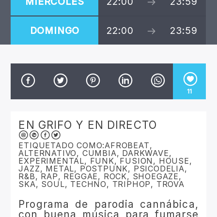
MIÉRCOLES
22:00
23:59
CANCIÓN ACTUAL
TÍTULO
ARTISTA
DOMINGO
22:00
23:59
11
Invencible Radio
EN GRIFO Y EN DIRECTO
ETIQUETADO COMO:
AFROBEAT
,
ALTERNATIVO
,
CUMBIA
,
DARKWAVE
,
EXPERIMENTAL
,
FUNK
,
FUSION
,
HOUSE
,
JAZZ
,
METAL
,
POSTPUNK
,
PSICODELIA
,
R&B
,
RAP
,
REGGAE
,
ROCK
,
SHOEGAZE
,
SKA
,
SOUL
,
TECHNO
,
TRIPHOP
,
TROVA
Programa de parodia cannábica,
con buena música para fumarse