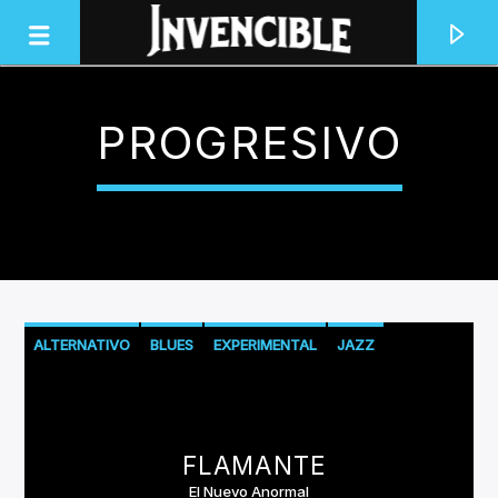
PROGRESIVO
INVENCIBLE RADIO
JUNTOS SOMOS INVENCIBLES
ALTERNATIVO
BLUES
EXPERIMENTAL
JAZZ
PROGRESIVO
PSICODELIA
ROCK
STONER
TRIPHOP
FLAMANTE
El Nuevo Anormal