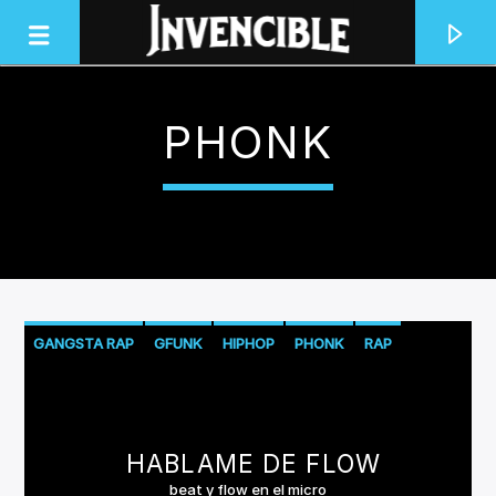
PHONK
INVENCIBLE RADIO
JUNTOS SOMOS INVENCIBLES
GANGSTA RAP
GFUNK
HIPHOP
PHONK
RAP
RAP CONCIENCIA
RAP PSICODELCIO
TRAP
TRIPHOP
HABLAME DE FLOW
beat y flow en el micro