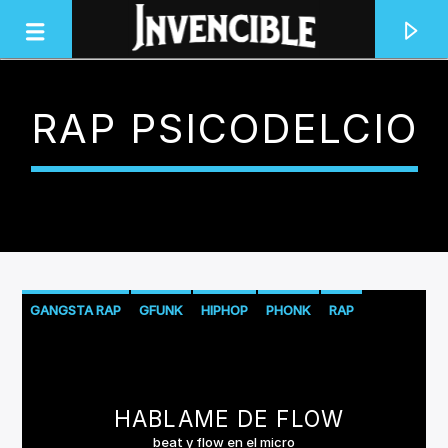
RAP PSICODELCIO
INVENCIBLE RADIO
JUNTOS SOMOS INVENCIBLES
GANGSTA RAP
GFUNK
HIPHOP
PHONK
RAP
RAP CONCIENCIA
RAP PSICODELCIO
TRAP
TRIPHOP
HABLAME DE FLOW
beat y flow en el micro