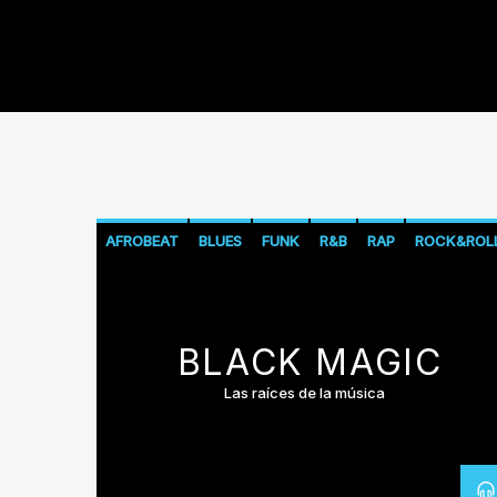
AFROBEAT
BLUES
FUNK
R&B
RAP
ROCK&ROL
SOUL
BLACK MAGIC
Las raíces de la música