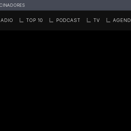
CINADORES
RADIO
TOP 10
PODCAST
TV
AGEND
N ACTUAL
ULO
TA