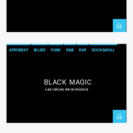
CANCIÓN ACTUAL
TÍTULO
ARTISTA
AFROBEAT
BLUES
FUNK
R&B
RAP
ROCK&ROLL
SOUL
Invencible Radio
BLACK MAGIC
Las raíces de la música