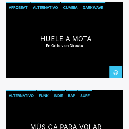
AFROBEAT
ALTERNATIVO
CUMBIA
DARKWAVE
EXPERIMENTAL
FUNK
FUSION
HOUSE
JAZZ
METAL
POSTPUNK
PSICODELIA
R&B
RAP
REGGAE
ROCK
HUELE A MOTA
SHOEGAZE
SKA
SOUL
TECHNO
TRIPHOP
TROVA
En Grifo y en Directo
ALTERNATIVO
FUNK
INDIE
RAP
SURF
MÚSICA PARA VOLAR