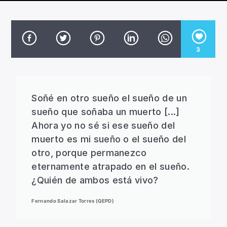
CANCIÓN ACTUAL
TÍTULO
ARTISTA
3
Soñé en otro sueño el sueño de un
Invencible Radio
sueño que soñaba un muerto [...]
Ahora yo no sé si ese sueño del
muerto es mi sueño o el sueño del
otro, porque permanezco
eternamente atrapado en el sueño.
¿Quién de ambos está vivo?
Fernando Salazar Torres (QEPD)