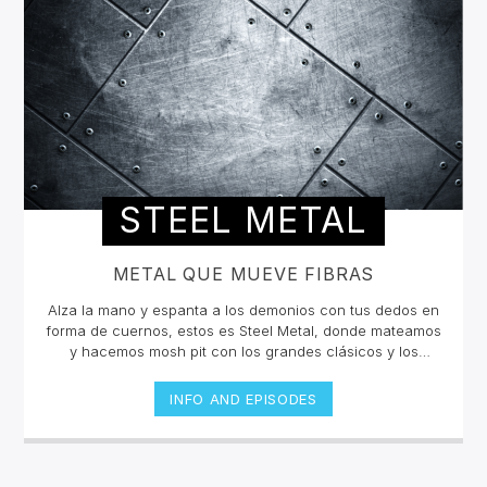
STEEL METAL
METAL QUE MUEVE FIBRAS
Alza la mano y espanta a los demonios con tus dedos en
forma de cuernos, estos es Steel Metal, donde mateamos
y hacemos mosh pit con los grandes clásicos y los
estrenos del Rock Metal, Trash metal, Heavy metal,
Symphonic Metal, Doom, Stoner, Nu Metal, Glam metal,
INFO AND EPISODES
Speed Metal, Black Metal, Metal Progresivo ¡y más
ruido!Miércoles 6pm a 8 pm | Domingo 10 am a 12 pm por
invencible.net