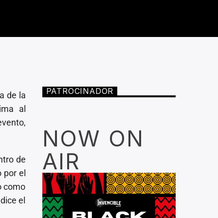
PATROCINADOR
a de la
ima al
evento,
NOW ON
AIR
ntro de
 por el
vo como
dice el