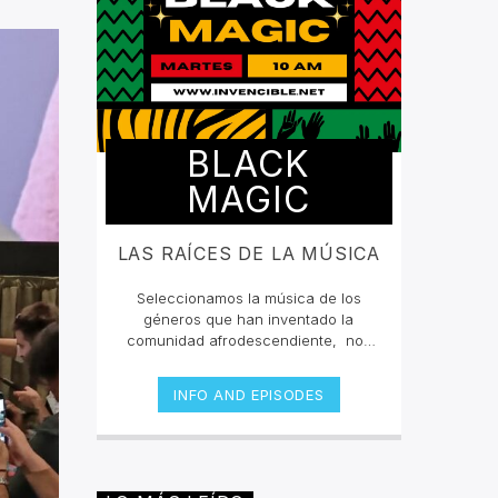
BLACK
MAGIC
LAS RAÍCES DE LA MÚSICA
Seleccionamos la música de los
géneros que han inventado la
comunidad afrodescendiente, nos
han querido borrar de la mente que
grandes compositores en la historia
INFO AND EPISODES
fueron negros, y bajo sus
condiciones de esclavitud fueron
desarrollando distintos géneros que
expresaban conforme a su época,
los malestares que atacaban a toda