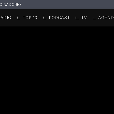
CINADORES
RADIO
TOP 10
PODCAST
TV
AGEND
N ACTUAL
ULO
TA