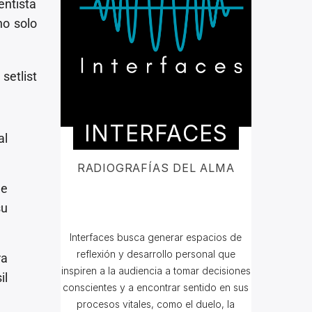
ntista
no solo
setlist
INTERFACES
al
RADIOGRAFÍAS DEL ALMA
de
su
Interfaces busca g
enerar espacios de
reflexión y desarrollo personal que
ra
inspiren a la audiencia a tomar decisiones
il
conscientes y a encontrar sentido en sus
procesos vitales, como el duelo, la