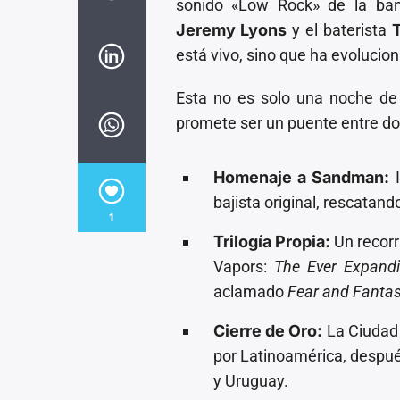
sonido «Low Rock» de la band
Jeremy Lyons
y el baterista
está vivo, sino que ha evolucio
Esta no es solo una noche de n
promete ser un puente entre do
Homenaje a Sandman:
I
bajista original, rescatand
1
Trilogía Propia:
Un recorr
Vapors:
The Ever Expand
aclamado
Fear and Fanta
Cierre de Oro:
La Ciudad 
por Latinoamérica, después
y Uruguay.