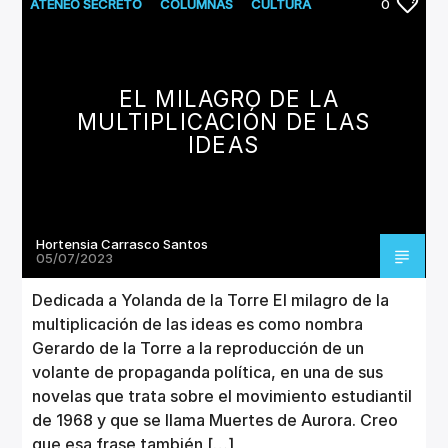
CANCIÓN ACTUAL
ATENEO SECRETO
COLUMNAS
CULTURA
0
TÍTULO
LITERATURA
ARTISTA
EL MILAGRO DE LA
MULTIPLICACIÓN DE LAS
IDEAS
Invencible Radio
Hortensia Carrasco Santos
05/07/2023
Dedicada a Yolanda de la Torre El milagro de la
multiplicación de las ideas es como nombra
Gerardo de la Torre a la reproducción de un
volante de propaganda política, en una de sus
novelas que trata sobre el movimiento estudiantil
de 1968 y que se llama Muertes de Aurora. Creo
que esa frase también […]