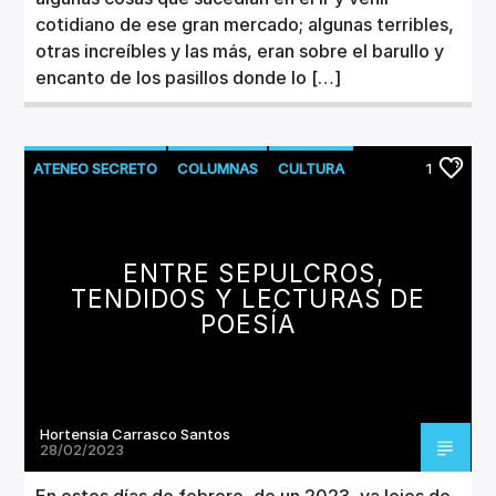
cotidiano de ese gran mercado; algunas terribles,
otras increíbles y las más, eran sobre el barullo y
encanto de los pasillos donde lo […]
ATENEO SECRETO
COLUMNAS
CULTURA
1
LITERATURA
ENTRE SEPULCROS,
TENDIDOS Y LECTURAS DE
POESÍA
Hortensia Carrasco Santos
28/02/2023
En estos días de febrero, de un 2023, ya lejos de