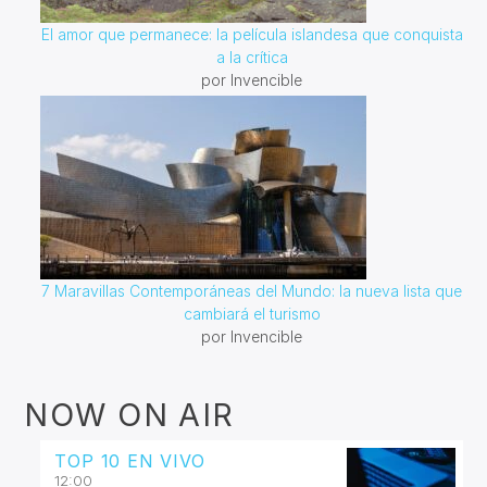
El amor que permanece: la película islandesa que conquista
a la crítica
por Invencible
7 Maravillas Contemporáneas del Mundo: la nueva lista que
cambiará el turismo
por Invencible
NOW ON AIR
TOP 10 EN VIVO
12:00