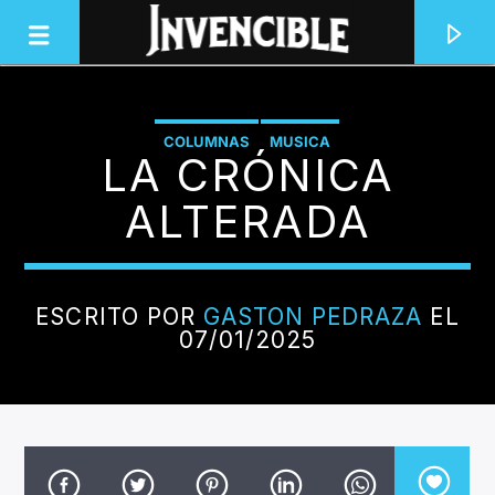
COLUMNAS
MUSICA
LA CRÓNICA
INVENCIBLE RADIO
JUNTOS SOMOS INVENCIBLES
ALTERADA
ESCRITO POR
GASTON PEDRAZA
EL
07/01/2025