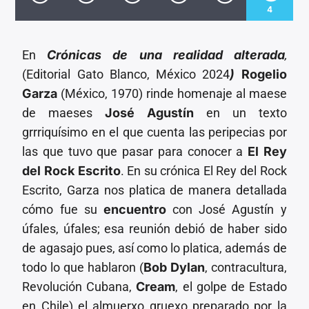
CANCIÓN ACTUAL
4
TÍTULO
ARTISTA
En
Crónicas de una realidad alterada
,
(Editorial Gato Blanco, México 2024
)
Rogelio
Garza
(México, 1970) rinde homenaje al maese
de maeses
José Agustín
en un texto
grrriquísimo en el que cuenta las peripecias por
Invencible Radio
las que tuvo que pasar para conocer a
El Rey
del Rock Escrito
. En su crónica El Rey del Rock
Escrito, Garza nos platica de manera detallada
cómo fue su
encuentro
con José Agustín y
úfales, úfales; esa reunión debió de haber sido
de agasajo pues, así como lo platica, además de
todo lo que hablaron (
Bob Dylan
, contracultura,
Revolución Cubana,
Cream
, el golpe de Estado
en Chile) el almuerxo gruexo preparado por la