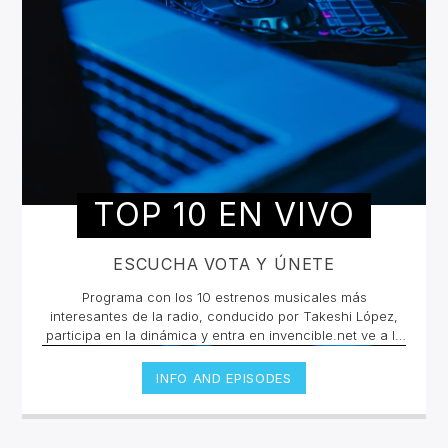
TOP 10 EN VIVO
ESCUCHA VOTA Y ÚNETE
Programa con los 10 estrenos musicales más
interesantes de la radio, conducido por Takeshi López,
participa en la dinámica y entra en invencible.net ve a la
pestaña de Top 10 y vota en cada canción, sólo podrás
votar una vez por cada una.Si quieres conocer más de
INFO AND EPISODES
las canciones y los artistas escucha en vivo la selección
todos los viernes 10pm cada 15 días un playlist
nuevo.Escucha las retransmisiones los martes de 2pm a