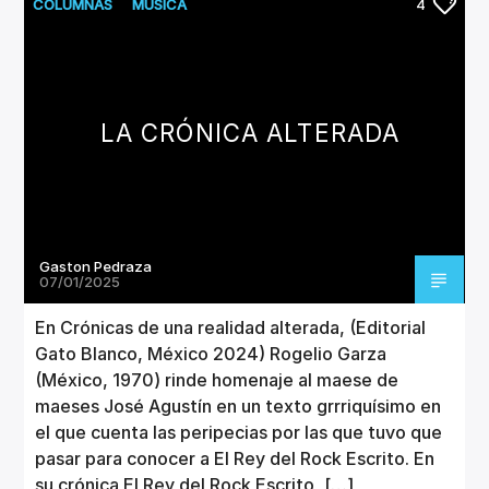
CANCIÓN ACTUAL
COLUMNAS
MUSICA
4
TÍTULO
ARTISTA
LA CRÓNICA ALTERADA
Invencible Radio
Gaston Pedraza
07/01/2025
En Crónicas de una realidad alterada, (Editorial
Gato Blanco, México 2024) Rogelio Garza
(México, 1970) rinde homenaje al maese de
maeses José Agustín en un texto grrriquísimo en
el que cuenta las peripecias por las que tuvo que
pasar para conocer a El Rey del Rock Escrito. En
su crónica El Rey del Rock Escrito, […]