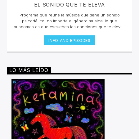
EL SONIDO QUE TE ELEVA
Programa que reúne la música que tiene un sonido
psicodélico, no importa el género musical lo que
buscamos es que escuches las canciones que te eleven
y te hagan sentir en un viaje sensorial. La selección está
curada por Takeshi López e invitados que nos
INFO AND EPISODES
compartirán un collage inigualable en la radio
online.Lunes y jueves 12 a 2pm por invencible.net
LO MÁS LEÍDO