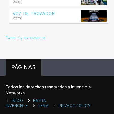
20:00
VOZ DE TROVADOR
22:00
Tweets by Invenciblenet
PÁGINAS
Todos los derechos reservados a Invencible
Networks.
INICIO
BARRA
INVENCIBLE
TEAM
PRIVACY POLICY