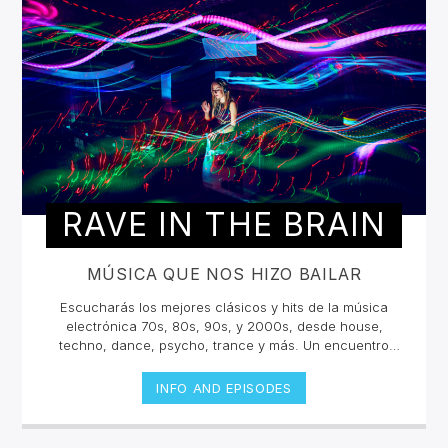
RAVE IN THE BRAIN
MÚSICA QUE NOS HIZO BAILAR
Escucharás los mejores clásicos y hits de la música
electrónica 70s, 80s, 90s, y 2000s, desde house,
techno, dance, psycho, trance y más. Un encuentro
musical con los grandes djs de la historia con sus tracks
y sets inolvidables. La electrónica tiene una historia
INFO AND EPISODES
sonora escuchala en vivo.Lunes 2pm a 4 pm | Viernes
10am a 12pm por invencible.net