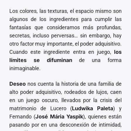
CANCIÓN ACTUAL
TÍTULO
Los colores, las texturas, el espacio mismo son
ARTISTA
algunos de los ingredientes para cumplir las
fantasías que consideramos más profundas,
secretas, incluso perversas… sin embargo, hay
otro factor muy importante, el poder adquisitivo.
Cuando este ingrediente entra en juego,
los
límites se difuminan
de una forma
Invencible Radio
inimaginable.
Deseo
nos cuenta la historia de una familia de
alto poder adquisitivo, rodeados de lujos, caen
en un juego oscuro, llevados por la crisis del
matrimonio de Lucero (
Ludwika Paleta
) y
Fernando (
José Mária Yaspik
), quienes están
pasando por en una desconexión de intimidad,