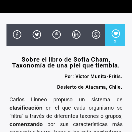
CANCIÓN ACTUAL
TÍTULO
ARTISTA
2
Sobre el libro de Sofía Cham,
Invencible Radio
Taxonomía de una piel que tiembla.
Por: Víctor Munita-Fritis.
Desierto de Atacama, Chile.
Carlos Linneo propuso un sistema de
clasificación
en el que cada organismo se
“filtra” a través de diferentes taxones o grupos,
comenzando
por sus características más