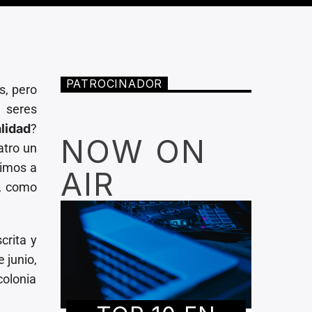
PATROCINADOR
s, pero
n seres
lidad
?
NOW ON
eatro un
vimos a
AIR
s, como
scrita y
 junio,
colonia