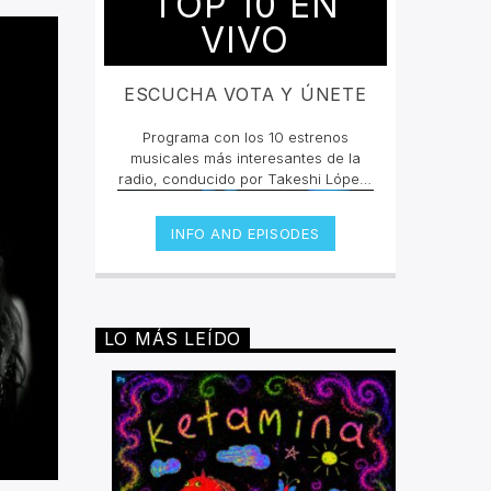
TOP 10 EN
VIVO
ESCUCHA VOTA Y ÚNETE
Programa con los 10 estrenos
musicales más interesantes de la
radio, conducido por Takeshi López,
participa en la dinámica y entra en
invencible.net ve a la pestaña de
INFO AND EPISODES
Top 10 y vota en cada canción, sólo
podrás votar una vez por cada
una.Si quieres conocer más de las
canciones y los artistas escucha en
vivo la selección todos los viernes
LO MÁS LEÍDO
10pm cada 15 días un playlist
nuevo.Escucha las retransmisiones
los martes de 2pm a 4pm por
invencible.net#juntossomosinvencible