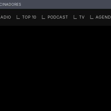
CINADORES
RADIO
TOP 10
PODCAST
TV
AGEND
N ACTUAL
ULO
TA