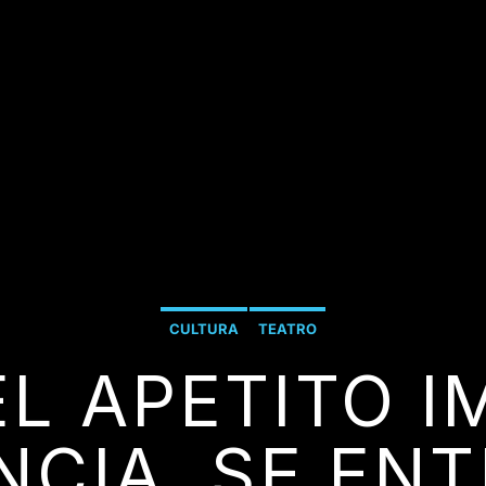
CULTURA
TEATRO
L APETITO I
NCIA, SE ENT