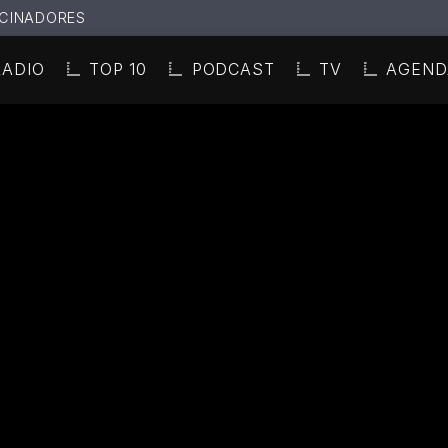
CINADORES
RADIO
TOP 10
PODCAST
TV
AGEND
N ACTUAL
ULO
TA