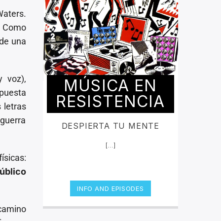
Waters.
. Como
 de una
y voz),
MÚSICA EN
opuesta
RESISTENCIA
s letras
 guerra
DESPIERTA TU MENTE
[...]
ísicas:
úblico
INFO AND EPISODES
 camino