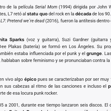
ro de la película
Serial Mom
(1994) dirigida por John 
tes, L7 retó al
statu quo
del rock en la
década
de los 90
l
L7: Pretend we´re dead
(2016), fueron la antítesis dentro
nita Sparks
(voz y guitarra), Suzi Gardner (guitarra 
 Dee Plakas (batería) se formó en Los Ángeles. Su pr
también estaba influenciada por el punk y el
grunge
. La
s, hablaban sobre feminismo y se pronunciaban contra la
en vivo algo
épico
pues se caracterizaban por ser muy f
an sus cabezas al ritmo de las canciones e incluso el
p
rte de esa locura punk rocker.
5 a 2001, durante ese tiempo lanzaron seis discos. El