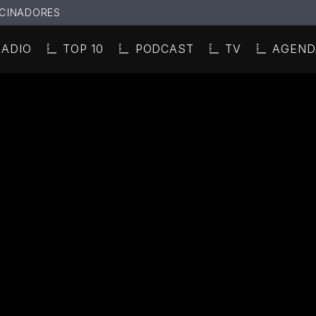
CINADORES
RADIO
TOP 10
PODCAST
TV
AGEND
N ACTUAL
ULO
TA