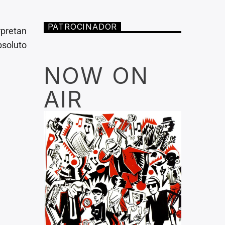
PATROCINADOR
rpretan
soluto
NOW ON
AIR