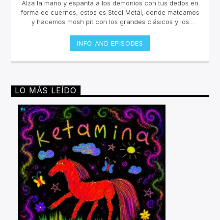
Alza la mano y espanta a los demonios con tus dedos en
forma de cuernos, estos es Steel Metal, donde mateamos
y hacemos mosh pit con los grandes clásicos y los
estrenos del Rock Metal, Trash metal, Heavy metal,
Symphonic Metal, Doom, Stoner, Nu Metal, Glam metal,
INFO AND EPISODES
Speed Metal, Black Metal, Metal Progresivo ¡y más
ruido!Miércoles 6pm a 8 pm | Domingo 10 am a 12 pm por
invencible.net
LO MÁS LEÍDO