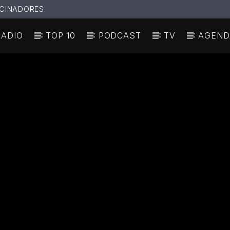
CINADORES
RADIO
TOP 10
PODCAST
TV
AGEND
N ACTUAL
ULO
TA