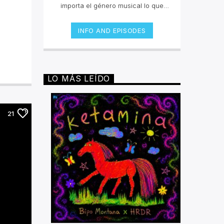
importa el género musical lo que
buscamos es que escuches las
canciones que te eleven y te hagan
INFO AND EPISODES
sentir en un viaje sensorial. La
selección está curada por Takeshi
López e invitados que nos
compartirán un collage inigualable
en la radio online.Lunes y jueves 12
LO MÁS LEÍDO
a 2pm por invencible.net
21