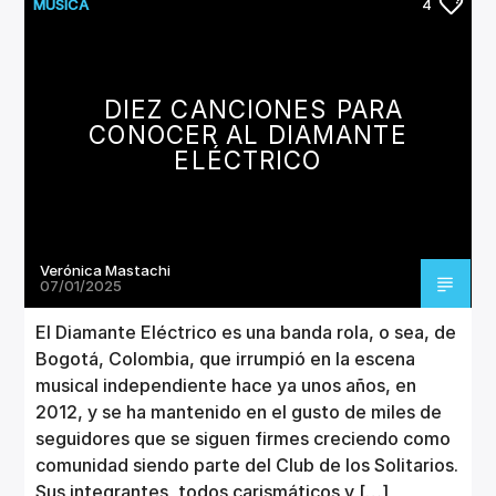
CANCIÓN ACTUAL
MUSICA
4
TÍTULO
ARTISTA
DIEZ CANCIONES PARA
CONOCER AL DIAMANTE
ELÉCTRICO
Invencible Radio
Verónica Mastachi
07/01/2025
El Diamante Eléctrico es una banda rola, o sea, de
Bogotá, Colombia, que irrumpió en la escena
musical independiente hace ya unos años, en
2012, y se ha mantenido en el gusto de miles de
seguidores que se siguen firmes creciendo como
comunidad siendo parte del Club de los Solitarios.
Sus integrantes, todos carismáticos y […]