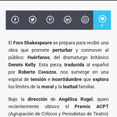
CANCIÓN ACTUAL
TÍTULO
ARTISTA
2
El
Foro Shakespeare
se prepara para recibir una
obra que promete
perturbar
y conmover al
Invencible Radio
público:
Huérfanos
, del dramaturgo británico
Dennis Kelly
. Esta pieza,
traducida
al español
por
Roberto Cavazos
, nos sumerge en una
espiral de
tensión
e
incertidumbre
que
explora
los límites de la
moral
y la
lealtad
familiar.
Bajo la
dirección
de
Angélica Rogel
, quien
recientemente obtuvo el
Premio ACPT
(Agrupación de Críticos y Periodistas de Teatro)