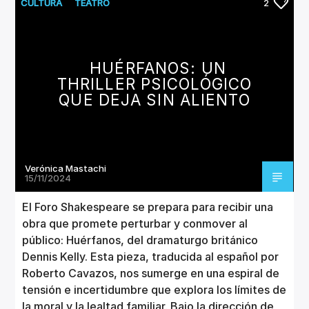
CANCIÓN ACTUAL
CULTURA
TEATRO
2
TÍTULO
ARTISTA
HUÉRFANOS: UN
THRILLER PSICOLÓGICO
QUE DEJA SIN ALIENTO
Invencible Radio
Verónica Mastachi
15/11/2024
El Foro Shakespeare se prepara para recibir una
obra que promete perturbar y conmover al
público: Huérfanos, del dramaturgo británico
Dennis Kelly. Esta pieza, traducida al español por
Roberto Cavazos, nos sumerge en una espiral de
tensión e incertidumbre que explora los límites de
la moral y la lealtad familiar. Bajo la dirección de