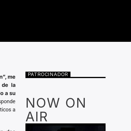
PATROCINADOR
ón”, me
 de la
o a su
NOW ON
esponde
ticos a
AIR