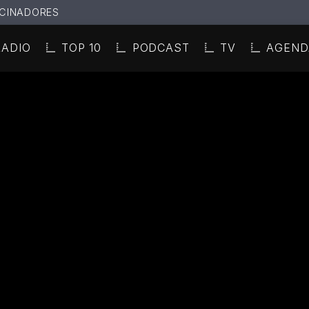
CINADORES
RADIO
TOP 10
PODCAST
TV
AGEND
N ACTUAL
ULO
TA