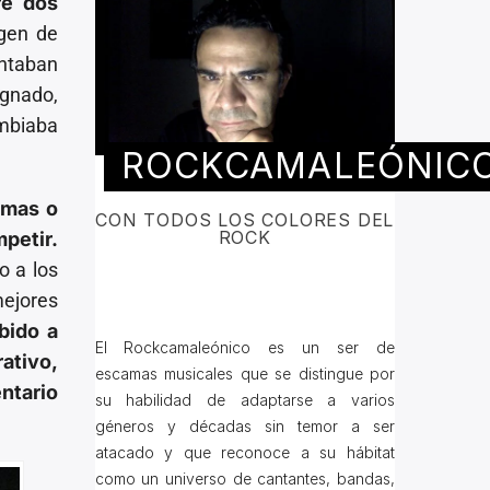
re dos
agen de
entaban
ignado,
ambiaba
ROCKCAMALEÓNIC
amas o
CON TODOS LOS COLORES DEL
ROCK
petir.
o a los
ejores
bido a
El Rockcamaleónico es un ser de
ativo,
escamas musicales que se distingue por
ntario
su habilidad de adaptarse a varios
géneros y décadas sin temor a ser
atacado y que reconoce a su hábitat
como un universo de cantantes, bandas,