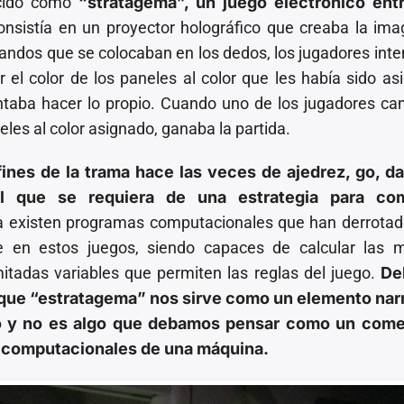
ocido como
“stratagema”, un juego electrónico ent
onsistía en un proyector holográfico que creaba la im
mandos que se colocaban en los dedos, los jugadores int
el color de los paneles al color que les había sido as
ntaba hacer lo propio. Cuando uno de los jugadores c
eles al color asignado, ganaba la partida.
fines de la trama hace las veces de ajedrez, go, d
l que se requiera de una estrategia para com
ya existen programas computacionales que han derrotad
 en estos juegos, siendo capaces de calcular las m
mitadas variables que permiten las reglas del juego.
De
 que “estratagema” nos sirve como un elemento narr
o y no es algo que debamos pensar como un come
es computacionales de una máquina.