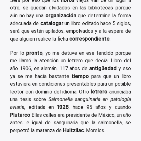
Será por eso que los
viejos van de un lugar a
otro, se quedan olvidados en las bibliotecas porque
organización
aún no hay una
que determine la forma
catalogar
adecuada de
un libro editado hace 5 siglos,
será que están apilados, empolvados y a la espera de
correspondiente
que alguien realice la ficha
.
pronto
Por lo
, yo me detuve en ese tendido porque
me llamó la atención un letrero que decía: Libro del
antigüedad
año 1906, en alemán, 117 años de
y eso
tiempo
ya se me hacía bastante
para que un libro
estuviera en condiciones presentables para un posible
letrero
lector con dominio del idioma. Otro
anunciaba
una tesis sobre
Salmonella sanguinaria en patología
1928
aviaria
, editada en
, hace 95 años y cuando
Plutarco
Elías calles era presidente de México, un año
antes, e igual de sanguinaria que la salmonella, se
Huitzilac
perpetró la matanza de
, Morelos.