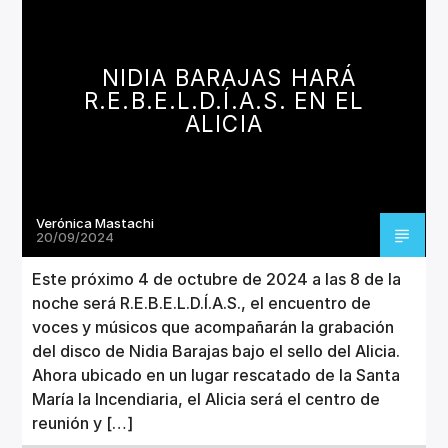
CANCIÓN ACTUAL
TÍTULO
ARTISTA
NIDIA BARAJAS HARÁ
R.E.B.E.L.D.Í.A.S. EN EL
ALICIA
Invencible Radio
Verónica Mastachi
20/09/2024
Este próximo 4 de octubre de 2024 a las 8 de la
noche será R.E.B.E.L.D.Í.A.S., el encuentro de
voces y músicos que acompañarán la grabación
del disco de Nidia Barajas bajo el sello del Alicia.
Ahora ubicado en un lugar rescatado de la Santa
María la Incendiaria, el Alicia será el centro de
reunión y […]