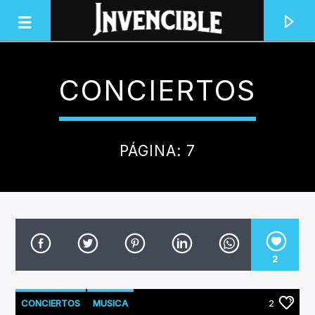
CONCIERTOS
INVENCIBLE RADIO
JUNTOS SOMOS INVENCIBLES
PÁGINA: 7
2
CONCIERTOS
MUSICA
2