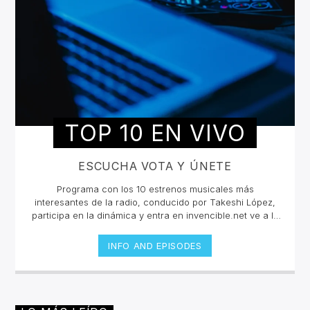
TOP 10 EN VIVO
ESCUCHA VOTA Y ÚNETE
Programa con los 10 estrenos musicales más
interesantes de la radio, conducido por Takeshi López,
participa en la dinámica y entra en invencible.net ve a la
pestaña de Top 10 y vota en cada canción, sólo podrás
votar una vez por cada una.Si quieres conocer más de
INFO AND EPISODES
las canciones y los artistas escucha en vivo la selección
todos los viernes 10pm cada 15 días un playlist
nuevo.Escucha las retransmisiones los martes de 2pm a
4pm por invencible.net#juntossomosinvencible