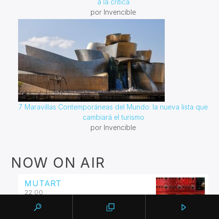
a la crítica
por Invencible
7 Maravillas Contemporáneas del Mundo: la nueva lista que
cambiará el turismo
por Invencible
NOW ON AIR
MUTART
22:00