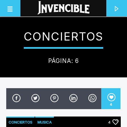
CONCIERTOS
INVENCIBLE RADIO
JUNTOS SOMOS INVENCIBLES
PÁGINA: 6
4
CONCIERTOS
MUSICA
4