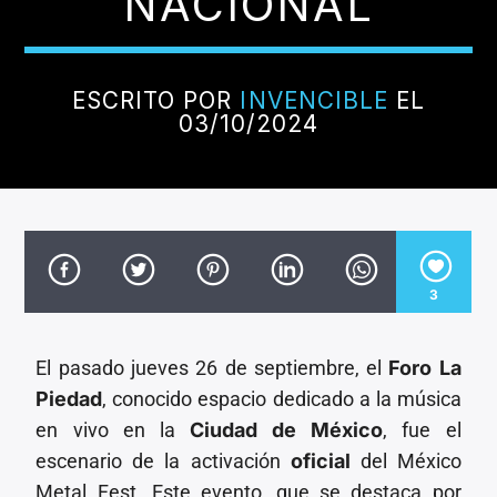
NACIONAL
CANCIÓN ACTUAL
TÍTULO
ARTISTA
ESCRITO POR
INVENCIBLE
EL
03/10/2024
Invencible Radio
3
El pasado jueves 26 de septiembre, el
Foro La
Piedad
, conocido espacio dedicado a la música
en vivo en la
Ciudad de México
, fue el
escenario de la activación
oficial
del México
Metal Fest. Este evento, que se destaca por