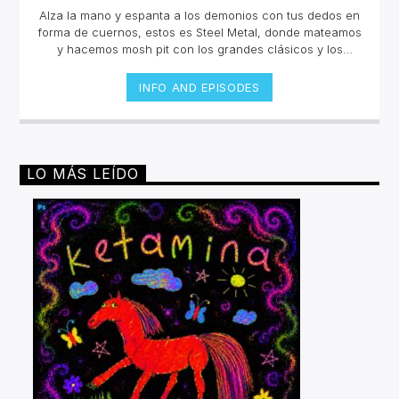
Alza la mano y espanta a los demonios con tus dedos en
forma de cuernos, estos es Steel Metal, donde mateamos
y hacemos mosh pit con los grandes clásicos y los
estrenos del Rock Metal, Trash metal, Heavy metal,
Symphonic Metal, Doom, Stoner, Nu Metal, Glam metal,
INFO AND EPISODES
Speed Metal, Black Metal, Metal Progresivo ¡y más
ruido!Miércoles 6pm a 8 pm | Domingo 10 am a 12 pm por
invencible.net
LO MÁS LEÍDO