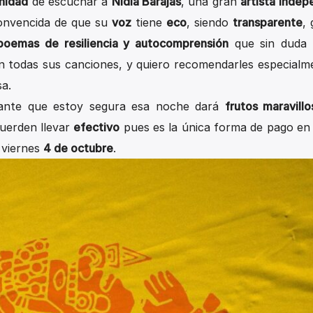
nidad
de escuchar a
Nidia Barajas
, una gran
artista indep
onvencida de que su
voz
tiene
eco
, siendo
transparente
,
poemas de resiliencia y autocomprensión
que sin duda 
n todas sus canciones, y quiero recomendarles especialm
sa.
ante que estoy segura esa noche dará
frutos maravillo
uerden llevar
efectivo
pues es la única forma de pago en e
 viernes
4 de octubre
.