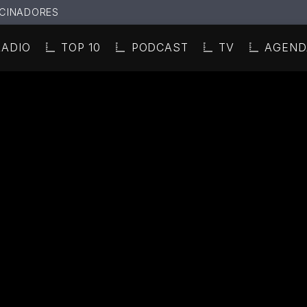
CINADORES
RADIO
TOP 10
PODCAST
TV
AGEND
N ACTUAL
ULO
TA