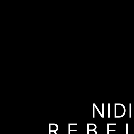
NID
R.E.B.E.