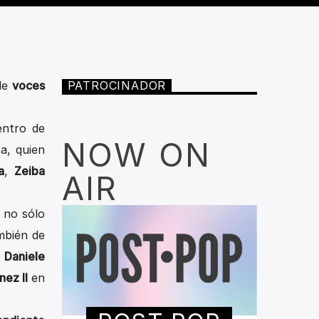
de
voces
PATROCINADOR
entro de
NOW ON
a, quien
a
,
Zeiba
AIR
 no sólo
mbién de
a
Daniele
nez II
en