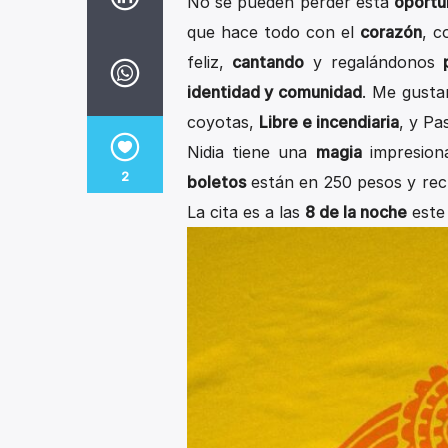
No se pueden perder esta
oportu
que hace todo con el
corazón
, c
feliz,
cantando
y regalándonos
identidad y comunidad
. Me gusta
coyotas,
Libre e incendiaria
, y Pa
Nidia tiene una
magia
impresion
2
boletos
están en 250 pesos y rec
La cita es a las
8 de la noche
este