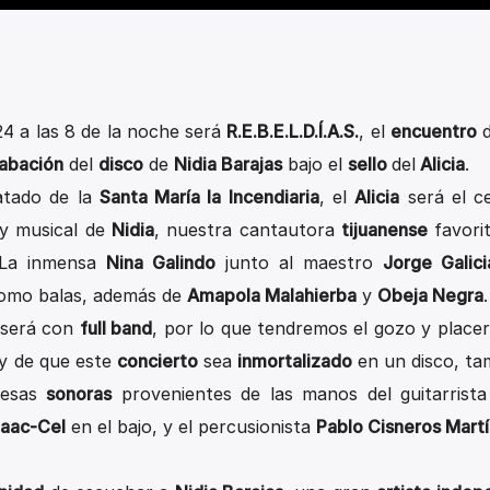
4 a las 8 de la noche será
R.E.B.E.L.D.Í.A.S.
, el
encuentro
abación
del
disco
de
Nidia Barajas
bajo el
sello
del
Alicia
.
atado de la
Santa María la Incendiaria
, el
Alicia
será el c
 y musical de
Nidia
, nuestra cantautora
tijuanense
favorit
 La inmensa
Nina Galindo
junto al maestro
Jorge Galici
como balas, además de
Amapola Malahierba
y
Obeja Negra
.
será con
full band
, por lo que tendremos el gozo y placer
y de que este
concierto
sea
inmortalizado
en un disco, ta
resas
sonoras
provenientes de las manos del guitarrist
aac-Cel
en el bajo, y el percusionista
Pablo Cisneros Martí