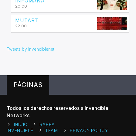
INFÓMANA
20:00
MUTART
22:00
Tweets by Invenciblenet
PÁGINAS
Todos los derechos reservados a Invencible
Networks.
INICIO
BARRA
INVENCIBLE
TEAM
PRIVACY POLICY