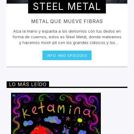
STEEL METAL
METAL QUE MUEVE FIBRAS
Alza la mano y espanta a los demonios con tus dedos en
forma de cuernos, estos es Steel Metal, donde mateamos
y hacemos mosh pit con los grandes clásicos y los
estrenos del Rock Metal, Trash metal, Heavy metal,
Symphonic Metal, Doom, Stoner, Nu Metal, Glam metal,
INFO AND EPISODES
Speed Metal, Black Metal, Metal Progresivo ¡y más
ruido!Miércoles 6pm a 8 pm | Domingo 10 am a 12 pm por
invencible.net
LO MÁS LEÍDO