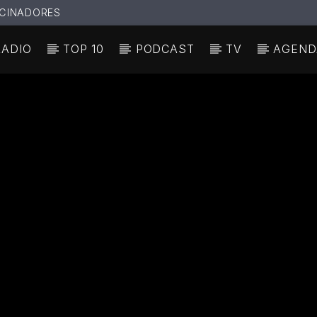
CINADORES
RADIO
TOP 10
PODCAST
TV
AGEND
N ACTUAL
ULO
TA