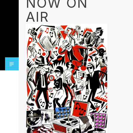
NOW ON
AIR