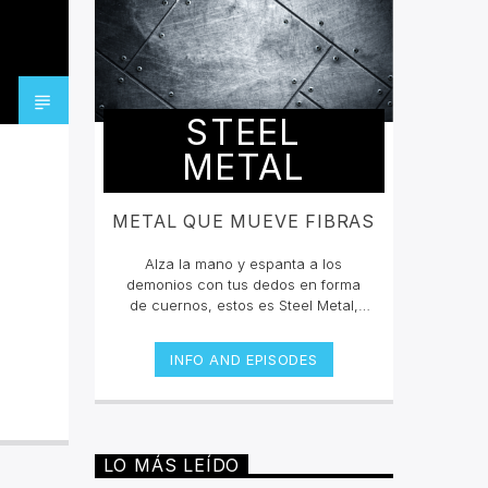
STEEL
METAL
METAL QUE MUEVE FIBRAS
Alza la mano y espanta a los
demonios con tus dedos en forma
de cuernos, estos es Steel Metal,
donde mateamos y hacemos mosh
pit con los grandes clásicos y los
INFO AND EPISODES
estrenos del Rock Metal, Trash
metal, Heavy metal, Symphonic
Metal, Doom, Stoner, Nu Metal, Glam
metal, Speed Metal, Black Metal,
Metal Progresivo ¡y más
LO MÁS LEÍDO
ruido!Miércoles 6pm a 8 pm |