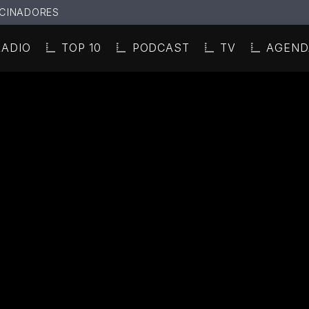
CINADORES
RADIO
TOP 10
PODCAST
TV
AGEND
N ACTUAL
ULO
TA