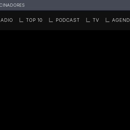
CINADORES
RADIO
TOP 10
PODCAST
TV
AGEND
N ACTUAL
ULO
TA