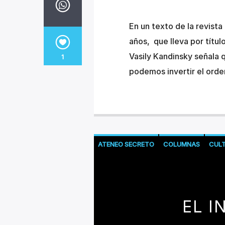
En un texto de la revist
años, que lleva por títul
Vasily Kandinsky señala q
1
podemos invertir el orden
ATENEO SECRETO
COLUMNAS
CUL
EL I