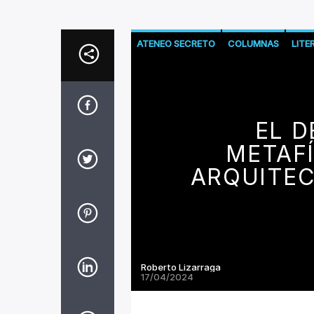
ATENEO SECRETO
COLUMNAS
LITE
EL D
METAFÍ
ARQUITEC
Roberto Lizarraga
17/04/2024