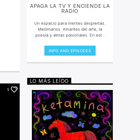
APAGA LA TV Y ENCIENDE LA
RADIO
Un espacio para mentes despiertas.
Melómanos. Amantes del arte, la
poesía y almas pasionales. En este
programa vamos a hablar de la
sexualidad, diversidad, consultas,
INFO AND EPISODES
entrevistas, proyectos emergentes,
música, exposiciones, eventos,
cultura.
LO MÁS LEÍDO
1