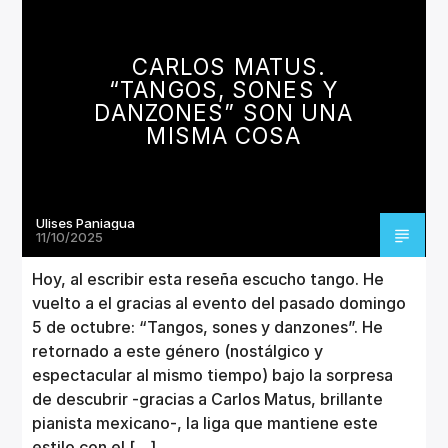
CANCIÓN ACTUAL
TÍTULO
ARTISTA
CARLOS MATUS.
“TANGOS, SONES Y
DANZONES” SON UNA
MISMA COSA
Invencible Radio
Ulises Paniagua
11/10/2025
Hoy, al escribir esta reseña escucho tango. He
vuelto a el gracias al evento del pasado domingo
5 de octubre: “Tangos, sones y danzones”. He
retornado a este género (nostálgico y
espectacular al mismo tiempo) bajo la sorpresa
de descubrir -gracias a Carlos Matus, brillante
pianista mexicano-, la liga que mantiene este
estilo con el […]