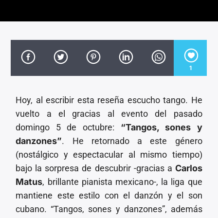
CANCIÓN ACTUAL
TÍTULO
ARTISTA
1
Hoy, al escribir esta reseña escucho tango. He
Invencible Radio
vuelto a el gracias al evento del pasado
domingo 5 de octubre:
“Tangos, sones y
danzones”
. He retornado a este género
(nostálgico y espectacular al mismo tiempo)
bajo la sorpresa de descubrir -gracias a
Carlos
Matus
, brillante pianista mexicano-, la liga que
mantiene este estilo con el danzón y el son
cubano. “Tangos, sones y danzones”, además