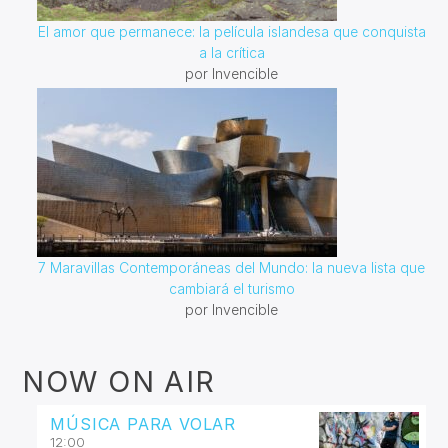
El amor que permanece: la película islandesa que conquista
a la crítica
por Invencible
7 Maravillas Contemporáneas del Mundo: la nueva lista que
cambiará el turismo
por Invencible
NOW ON AIR
MÚSICA PARA VOLAR
12:00