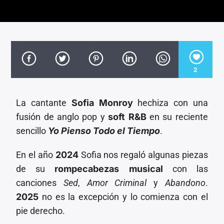
CANCIÓN ACTUAL
TÍTULO
ARTISTA
2
La cantante
Sofia Monroy
hechiza con una
Invencible Radio
fusión de anglo pop y
soft R&B
en su reciente
sencillo
Yo Pienso Todo el Tiempo
.
En el año
2024
Sofia nos regaló algunas piezas
de su
rompecabezas musical
con las
canciones
Sed
,
Amor Criminal
y
Abandono
.
2025
no es la excepción y lo comienza con el
pie derecho.