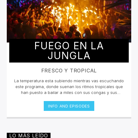
FUEGO EN LA
JUNGLA
FRESCO Y TROPICAL
La temperatura esta subiendo mientras vas escuchando
este programa, donde suenan los ritmos tropicales que
han puesto a bailar a miles con sus congas y sus
percusiones, con sus metales y sus bajos cadenciosos.
Desde la poderosa Salsa hasta el merengue más
INFO AND EPISODES
guapachoso pasando por la neotropicalia que está
sacudiendo a América, Europa y Asia, "Fuego en la
jungla" trae el sabor de lo mejor de la experimentación
de ritmos tropicales.Miércoles 4pm a 6 pm | Sábado 2pm
a 4pm por invencible.net
LO MÁS LEÍDO