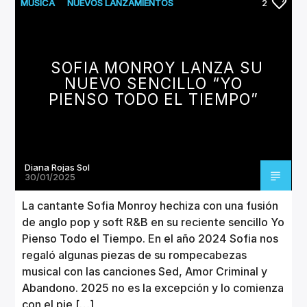
CANCIÓN ACTUAL
MUSICA
NUEVOS LANZAMIENTOS
2
TÍTULO
ARTISTA
SOFIA MONROY LANZA SU
NUEVO SENCILLO “YO
PIENSO TODO EL TIEMPO”
Invencible Radio
Diana Rojas Sol
30/01/2025
La cantante Sofia Monroy hechiza con una fusión
de anglo pop y soft R&B en su reciente sencillo Yo
Pienso Todo el Tiempo. En el año 2024 Sofia nos
regaló algunas piezas de su rompecabezas
musical con las canciones Sed, Amor Criminal y
Abandono. 2025 no es la excepción y lo comienza
con el pie […]