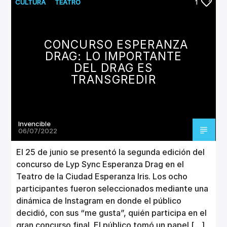
CANCIÓN ACTUAL
CULTURA
TEATRO
1
TÍTULO
ARTISTA
CONCURSO ESPERANZA
DRAG: LO IMPORTANTE
DEL DRAG ES
TRANSGREDIR
Invencible Radio
Invencible
06/07/2022
El 25 de junio se presentó la segunda edición del
concurso de Lyp Sync Esperanza Drag en el
Teatro de la Ciudad Esperanza Iris. Los ocho
participantes fueron seleccionados mediante una
dinámica de Instagram en donde el público
decidió, con sus “me gusta”, quién participa en el
gran concurso final. El público tomó un papel […]