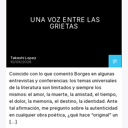
CANCIÓN ACTUAL
TÍTULO
ARTISTA
UNA VOZ ENTRE LAS
GRIETAS
Takeshi Lopez
Invencible Radio
10/05/2026
Coincido con lo que comentó Borges en algunas
entrevistas y conferencias: los temas universales
de la literatura son limitados y siempre los
mismos: el amor, la muerte, la amistad, el tiempo,
el dolor, la memoria, el destino, la identidad. Ante
tal afirmación, me pregunto sobre la autenticidad
en cualquier obra poética, ¿qué hace “original” un
[…]