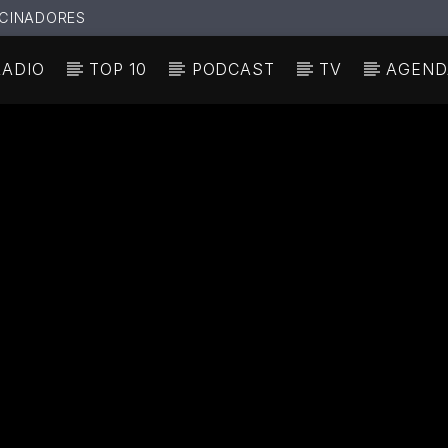
CINADORES
RADIO
TOP 10
PODCAST
TV
AGEND
N ACTUAL
ULO
TA