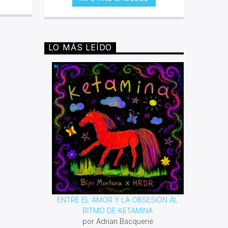
fueron negros, y bajo sus
condiciones de esclavitud fueron
desarrollando distintos géneros que
expresaban conforme a su época,
los malestares que atacaban a toda
LO MÁS LEÍDO
persona de piel oscura. Desde el
blues hasta el rap han sido
poderosas armas para lucha contra
la segregación y el racismo. Con
este espacio queremos reivindicar
todas las composiciones que esta
comunidad ha dejado para la
posteridad.
ENTRE EL AMOR Y LA OBSESIÓN AL
RITMO DE KETAMINA
por Adrian Bacquerie