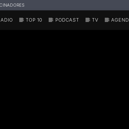
CINADORES
RADIO
TOP 10
PODCAST
TV
AGEND
N ACTUAL
ULO
TA