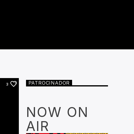
PATROCINADOR
3
NOW ON
AIR